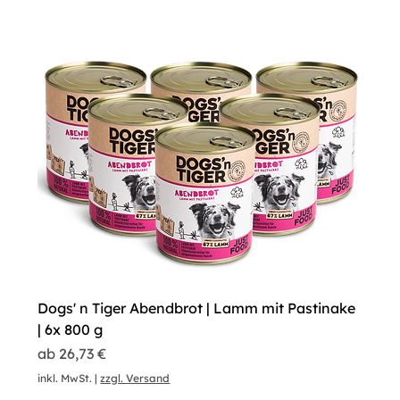
Dogs' n Tiger Abendbrot | Lamm mit Pastinake
| 6x 800 g
Sale-Preis
ab
26,73 €
inkl. MwSt.
|
zzgl. Versand