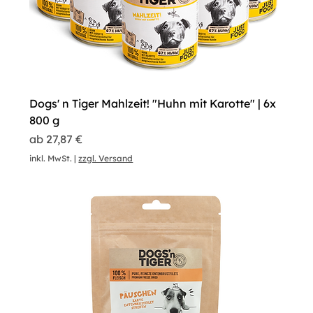
Dogs' n Tiger Mahlzeit! "Huhn mit Karotte" | 6x
800 g
Sale-Preis
ab
27,87 €
inkl. MwSt.
|
zzgl. Versand