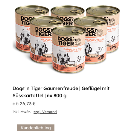
Dogs' n Tiger Gaumenfreude | Geflügel mit
Süsskartoffel | 6x 800 g
Sale-Preis
ab
26,73 €
inkl. MwSt.
|
zzgl. Versand
Kundenliebling