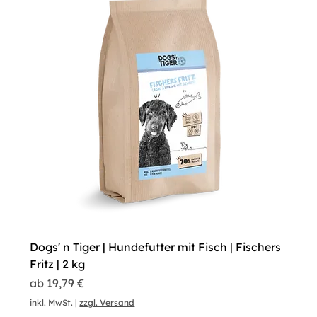
Dogs' n Tiger | Hundefutter mit Fisch | Fischers
Fritz | 2 kg
Sale-Preis
ab
19,79 €
inkl. MwSt.
|
zzgl. Versand