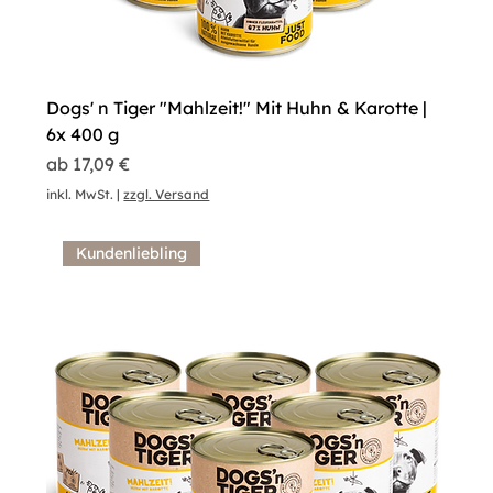
Dogs' n Tiger "Mahlzeit!" Mit Huhn & Karotte |
6x 400 g
Sale-Preis
ab
17,09 €
inkl. MwSt.
|
zzgl. Versand
Kundenliebling