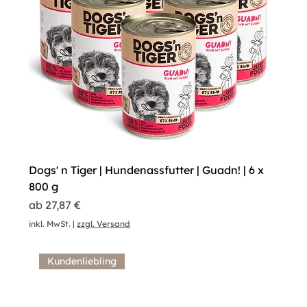
Dogs' n Tiger | Hundenassfutter | Guadn! | 6 x
800 g
Sale-Preis
ab
27,87 €
inkl. MwSt.
|
zzgl. Versand
Kundenliebling