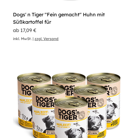
Dogs' n Tiger "Fein gemacht" Huhn mit
Süßkartoffel für
Sale-Preis
ab
17,09 €
inkl. MwSt.
|
zzgl. Versand