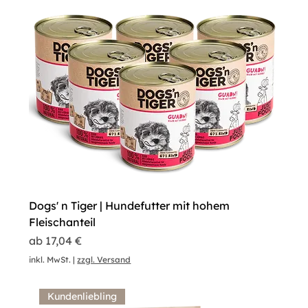
Dogs' n Tiger | Hundefutter mit hohem
Fleischanteil
Sale-Preis
ab
17,04 €
inkl. MwSt.
|
zzgl. Versand
Kundenliebling