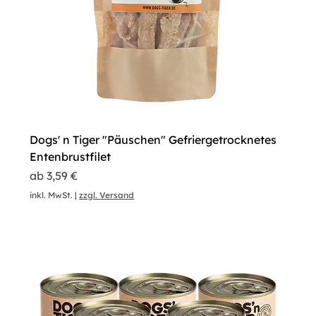
Dogs' n Tiger "Päuschen" Gefriergetrocknetes
Entenbrustfilet
Sale-Preis
ab
3,59 €
inkl. MwSt.
|
zzgl. Versand