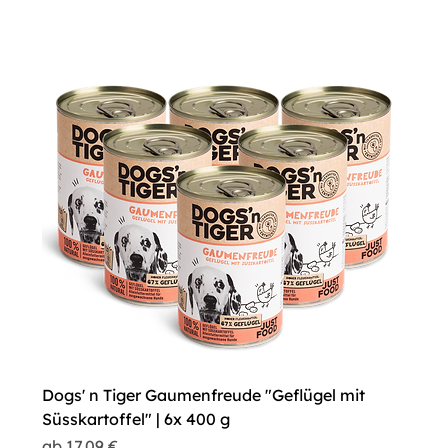
Dogs' n Tiger Gaumenfreude "Geflügel mit
Süsskartoffel" | 6x 400 g
Sale-Preis
ab
17,09 €