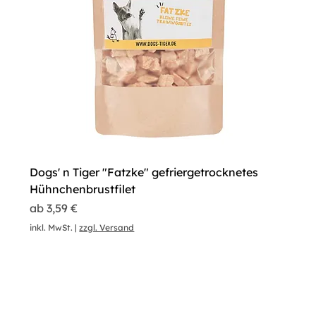
Dogs' n Tiger "Fatzke" gefriergetrocknetes
Hühnchenbrustfilet
Sale-Preis
ab
3,59 €
inkl. MwSt.
|
zzgl. Versand