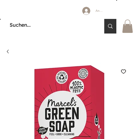
Anmelden
🔒 KÄUFERSCHUTZ DURCH KLARNA & PAYPAL📦 VERSAND AB 2,85 € 🚚 KOSTE