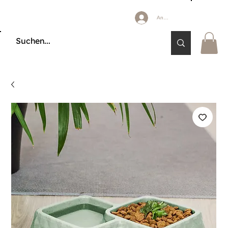
Anmelden
🔒 KÄUFERSCHUTZ DURCH KLARNA & PAYPAL📦 VERSAND AB 2,85 € 🚚 KOSTE