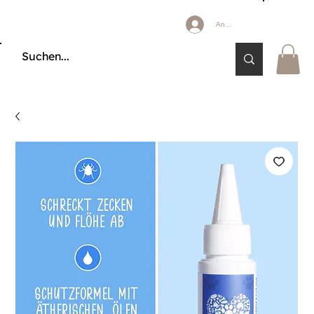
Anmelden
🔒 KÄUFERSCHUTZ DURCH KLARNA & PAYPAL📦 VERSAND AB 2,85 € 🚚 KOSTE