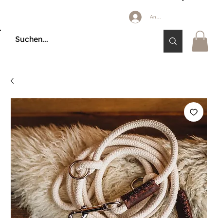
Anmelden
🔒 KÄUFERSCHUTZ DURCH KLARNA & PAYPAL📦 VERSAND AB 2,85 € 🚚 KOSTE