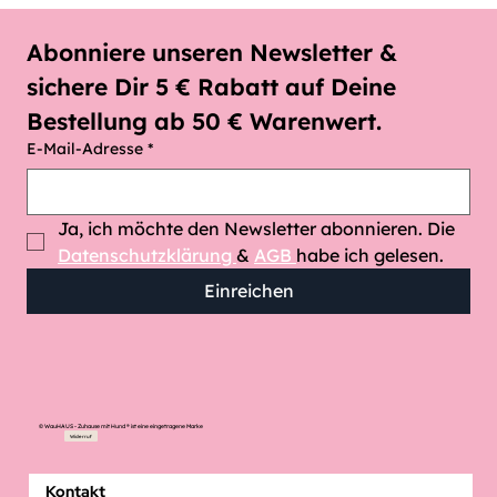
gehen kannst
deinem Hund in der Nähe wechseln.
- Für jedes Abenteuer gemacht
Länge: 2,50 Meter
Abonniere unseren Newsletter & 
Die Hundeleine besteht aus 100 % Bio-Baumwolle in
sichere Dir 5 € Rabatt auf Deine 
der Farbe Beige, sie ist superstark, liegt aber auch
weich in der Hand.
Bestellung ab 50 € Warenwert.
E-Mail-Adresse
*
Ja, ich möchte den Newsletter abonnieren. Die 
Datenschutzklärung 
& 
AGB 
habe ich gelesen.
Einreichen
© WauHAUS - Zuhause mit Hund ® ist eine eingetragene Marke
Widerruf
Kontakt