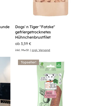
Hunde
Dogs' n Tiger "Fatzke"
gefriergetrocknetes
Hühnchenbrustfilet
Sale-Preis
ab
3,59 €
inkl. MwSt.
|
zzgl. Versand
Topseller!