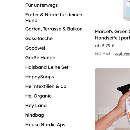
Für unterwegs
Futter & Näpfe für deinen
Hund
Garten, Terrasse & Balkon
Marcel's Green 
Handseife | par
Gassitasche
Sale-Preis
ab
3,79 €
Goodwei
inkl. MwSt.
|
zzgl. Ve
Große Hunde
Halsband Leine Set
HappySoaps
Heimtextilien & Co
Hej Organic
Hey Lana
hindbag
House Nordic Aps