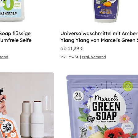
Soap flüssige
Universalwaschmittel mit Amber
fumfreie Seife
Ylang Ylang von Marcel's Green
Sale-Preis
ab
11,39 €
rsand
inkl. MwSt.
|
zzgl. Versand