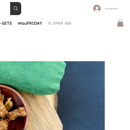
Anmelden
-SETS
WauFRIDAY
% SPAR ABOS
BLOG
Warum WauHA