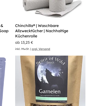
 &
Chinchilla® | Waschbare
 Soap
Allzwecktücher | Nachhaltige
Küchenrolle
Sale-Preis
ab
13,25 €
inkl. MwSt.
|
zzgl. Versand