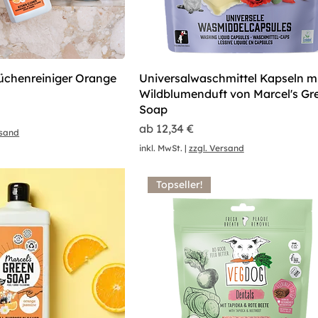
üchenreiniger Orange
Universalwaschmittel Kapseln m
Wildblumenduft von Marcel's Gr
Soap
Sale-Preis
ab
12,34 €
rsand
inkl. MwSt.
|
zzgl. Versand
Topseller!