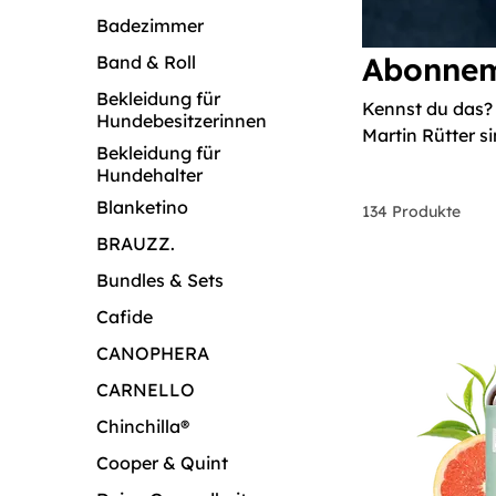
Badezimmer
Abonneme
Band & Roll
Bekleidung für
Kennst du das? 
Hundebesitzerinnen
Martin Rütter s
Bekleidung für
schon wieder le
Hundehalter
Aboboxen entdec
Blanketino
134 Produkte
Nachschub zu b
zum vergünstigt
BRAUZZ.
Abobestellung. 
Bundles & Sets
als Abo!
Cafide
CANOPHERA
CARNELLO
Chinchilla®
Cooper & Quint