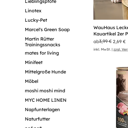
Lieblingspfote
Linotex
Lucky-Pet
WauHaus Lecker
Marcel's Green Soap
Kauartikel 2er 
Martin Rütter
Standardpreis
Sale-Preis
3,99 €
ab
2,69 €
Trainingssnacks
inkl. MwSt.
|
zzgl. Ve
mates for living
Minifeet
Mittelgroße Hunde
Möbel
moshi moshi mind
MYC HOME LINEN
Napfunterlagen
Naturfutter