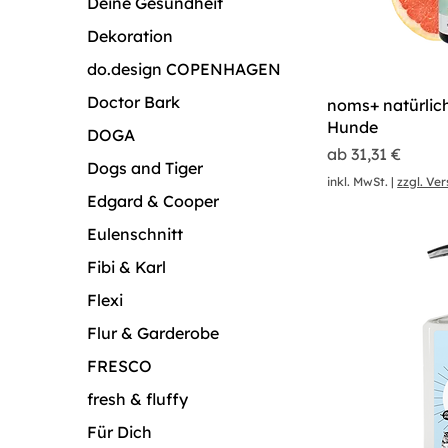
Deine Gesundheit
Dekoration
do.design COPENHAGEN
Doctor Bark
noms+ natürlic
Hunde
DOGA
Sale-Preis
ab
31,31 €
Dogs and Tiger
inkl. MwSt.
|
zzgl. Ve
Edgard & Cooper
Eulenschnitt
Fibi & Karl
Flexi
Flur & Garderobe
FRESCO
fresh & fluffy
Für Dich