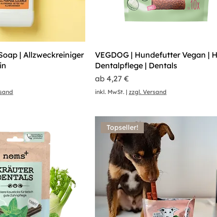
Soap | Allzweckreiniger
VEGDOG | Hundefutter Vegan | 
in
Dentalpflege | Dentals
Sale-Preis
ab
4,27 €
rsand
inkl. MwSt.
|
zzgl. Versand
Topseller!