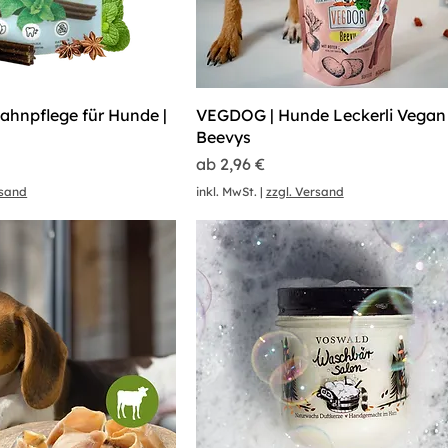
ahnpflege für Hunde |
VEGDOG | Hunde Leckerli Vegan 
s
Beevys
Sale-Preis
ab
2,96 €
rsand
inkl. MwSt.
|
zzgl. Versand