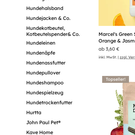
Hundehalsband
Hundejacken & Co.
Hundekotbeutel,
Kotbeutelspender& Co.
Marcel's Green 
Orange & Jasm
Hundeleinen
Sale-Preis
ab
3,60 €
Hundenäpfe
inkl. MwSt.
|
zzgl. Ve
Hundenassfutter
Hundepullover
Topseller!
Hundeshampoo
Hundespielzeug
Hundetrockenfutter
Hurtta
John Paul Pet®
Kave Home