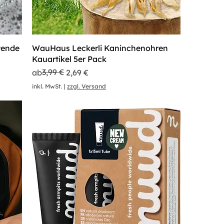
tende
WauHaus Leckerli Kaninchenohren
Kauartikel 5er Pack
Standardpreis
Sale-Preis
3,99 €
ab
2,69 €
inkl. MwSt.
|
zzgl. Versand