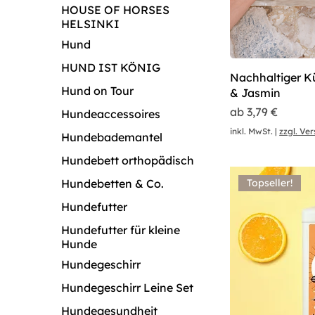
HOUSE OF HORSES
HELSINKI
Hund
HUND IST KÖNIG
Nachhaltiger K
Hund on Tour
& Jasmin
Sale-Preis
ab
3,79 €
Hundeaccessoires
inkl. MwSt.
|
zzgl. Ve
Hundebademantel
Hundebett orthopädisch
Hundebetten & Co.
Topseller!
Hundefutter
Hundefutter für kleine
Hunde
Hundegeschirr
Hundegeschirr Leine Set
Hundegesundheit