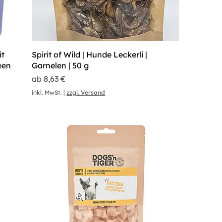
it
Spirit of Wild | Hunde Leckerli |
een
Garnelen | 50 g
Sale-Preis
ab
8,63 €
inkl. MwSt.
|
zzgl. Versand