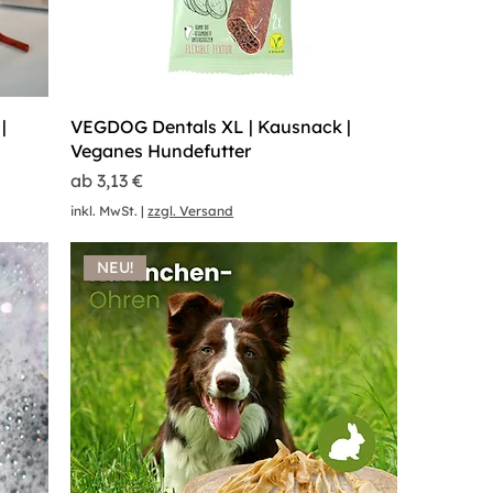
|
VEGDOG Dentals XL | Kausnack |
Veganes Hundefutter
Sale-Preis
ab
3,13 €
inkl. MwSt.
|
zzgl. Versand
NEU!