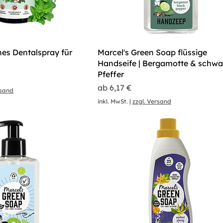
hes Dentalspray für
Marcel's Green Soap flüssige
Handseife | Bergamotte & schwa
Pfeffer
Sale-Preis
ab
6,17 €
rsand
inkl. MwSt.
|
zzgl. Versand