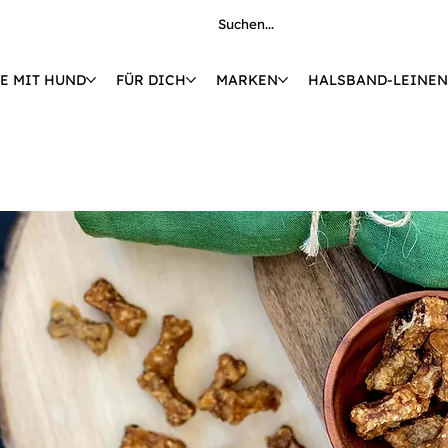
E MIT HUND
FÜR DICH
MARKEN
HALSBAND-LEINEN
€ 🚚 KOSTENLOSE LIEFERUNG AB 149 € 