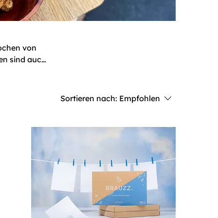
nochen von
zen sind auch
quemen
g von allein
nft! Alles
Sortieren nach:
Empfohlen
en bei Deiner
ten Produkte