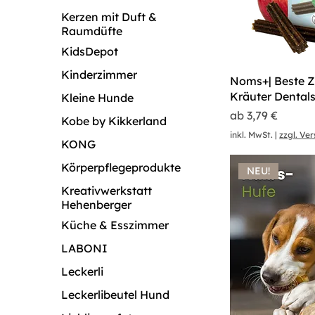
Kerzen mit Duft &
Raumdüfte
KidsDepot
Kinderzimmer
Noms+| Beste Z
Kräuter Dental
Kleine Hunde
Sale-Preis
ab
3,79 €
Kobe by Kikkerland
inkl. MwSt.
|
zzgl. Ve
KONG
Körperpflegeprodukte
NEU!
Kreativwerkstatt
Hehenberger
Küche & Esszimmer
LABONI
Leckerli
Leckerlibeutel Hund