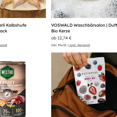
li Kalbshufe
VOSWALD Waschbärsalon | Duf
Pack
Bio Kerze
Sale-Preis
ab
12,74 €
rsand
inkl. MwSt.
|
zzgl. Versand