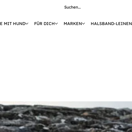
E MIT HUND
FÜR DICH
MARKEN
HALSBAND-LEINEN
€ 🚚 KOSTENLOSE LIEFERUNG AB 149 € 