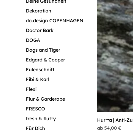
Deine Gesundheit
Dekoration
do.design COPENHAGEN
Doctor Bark
DOGA
Dogs and Tiger
Edgard & Cooper
Eulenschnitt
Fibi & Karl
Flexi
Flur & Garderobe
FRESCO
fresh & fluffy
Hurrta | Anti-Z
Sale-Preis
ab
54,00 €
Für Dich