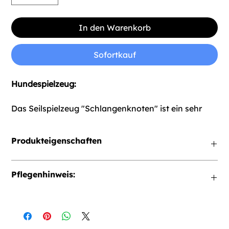
In den Warenkorb
Sofortkauf
Hundespielzeug:
Das Seilspielzeug "Schlangenknoten" ist ein sehr
vielseitiges Spielzeug für Deinen Hund.
Produkteigenschaften
Egal, ob Du das Spielzeug vor Deinem Hund
versteckst, damit er es suchen kann, es werfen
* Material: Bio-Baumwolle
möchtest, damit er es wieder zurückbringt, oder ihr
Pflegenhinweis:
gemeinsam daran zerrt - hier kommt keine
Langeweile auf!
* Maschinenwäsche
Welpen Spielzeug: