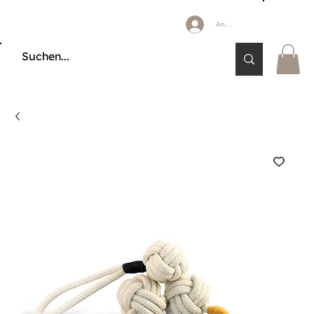
Anmelden
🔒 KÄUFERSCHUTZ DURCH KLARNA & PAYPAL📦 VERSAND AB 2,85 € 🚚 KOSTE