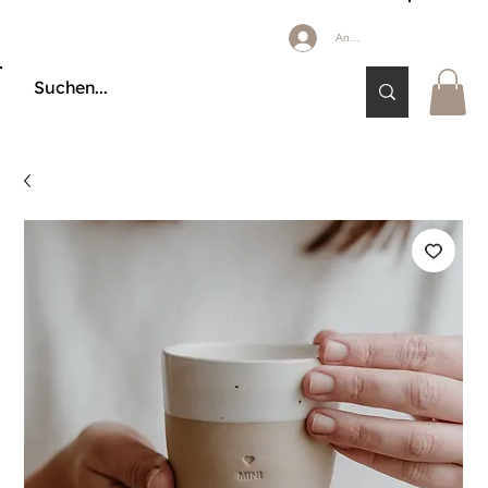
Anmelden
🔒 KÄUFERSCHUTZ DURCH KLARNA & PAYPAL📦 VERSAND AB 2,85 € 🚚 KOSTE