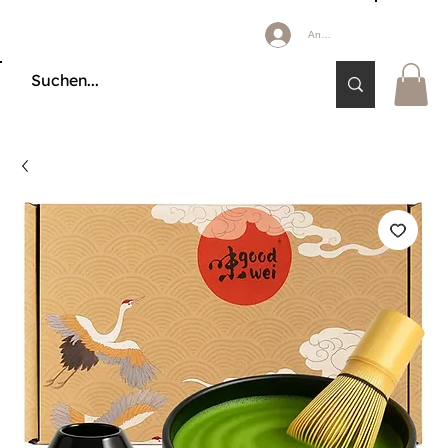
Anmelden
🔒 KÄUFERSCHUTZ DURCH KLARNA & PAYPAL📦 VERSAND AB 2,85 € 🚚 KOSTE