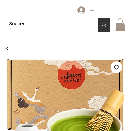
Anmelden
🔒 KÄUFERSCHUTZ DURCH KLARNA & PAYPAL📦 VERSAND AB 2,85 € 🚚 KOSTE