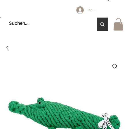
Anmelden
🔒 KÄUFERSCHUTZ DURCH KLARNA & PAYPAL📦 VERSAND AB 2,85 € 🚚 KOSTE