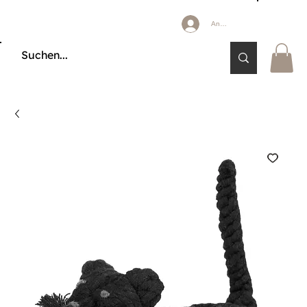
Anmelden
🔒 KÄUFERSCHUTZ DURCH KLARNA & PAYPAL📦 VERSAND AB 2,85 € 🚚 KOSTE