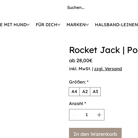
E MIT HUND
FÜR DICH
MARKEN
HALSBAND-LEINEN
€ 🚚 KOSTENLOSE LIEFERUNG AB 149 € 
Rocket Jack | P
Sale-
ab
28,00€
Preis
inkl. MwSt.
|
zzgl. Versand
Größen:
*
A4
A2
A3
Anzahl
*
In den Warenkorb