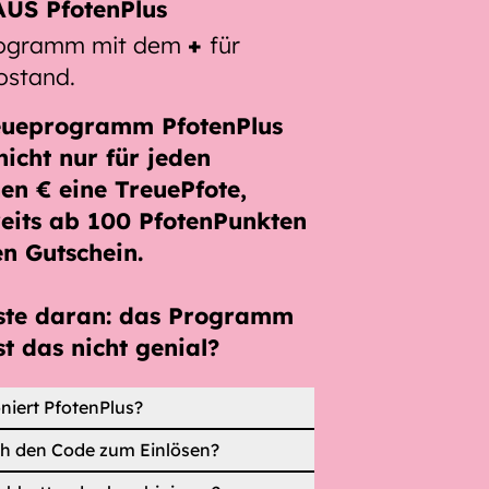
US PfotenPlus
rogramm mit dem
+
für
ostand.
eueprogramm PfotenPlus
nicht nur für jeden
en € eine TreuePfote
,
eits ab
100 PfotenPunkten
en Gutschein.
ste daran: das Programm
st das nicht genial?
niert PfotenPlus?
ch den Code zum Einlösen?