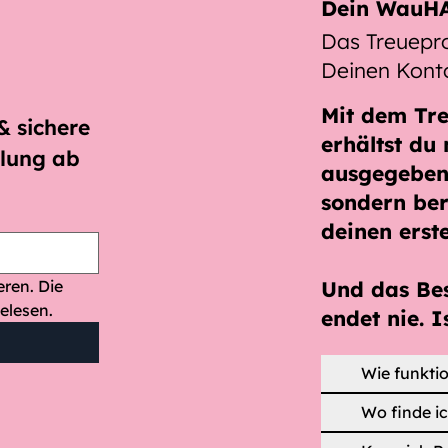
Dein WauHA
Das Treuep
Deinen Kont
Mit dem
Tr
 sichere 
erhältst du 
lung ab 
ausgegeben
sondern ber
deinen erst
Ja, ich möchte den Newsletter abonnieren. Die 
Und das Be
elesen.
endet nie. I
Wie funktio
Wo finde i