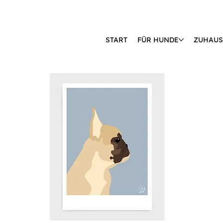
START
FÜR HUNDE
ZUHAUS
🔒 KÄUFERSCHUTZ DURCH KLARNA & PAYPAL📦 VERSAND AB 2,85 