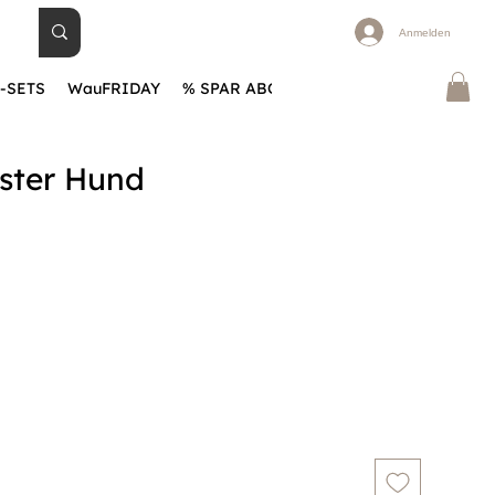
Anmelden
-SETS
WauFRIDAY
% SPAR ABOS
BLOG
Warum WauHA
oster Hund