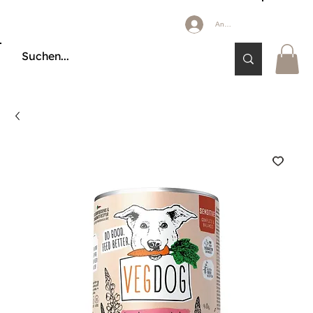
Anmelden
🔒 KÄUFERSCHUTZ DURCH KLARNA & PAYPAL📦 VERSAND AB 2,85 € 🚚 KOSTE