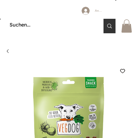
Anmelden
🔒 KÄUFERSCHUTZ DURCH KLARNA & PAYPAL📦 VERSAND AB 2,85 € 🚚 KOSTE