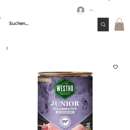
Anmelden
🔒 KÄUFERSCHUTZ DURCH KLARNA & PAYPAL📦 VERSAND AB 2,85 € 🚚 KOSTE