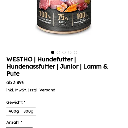
WESTHO | Hundefutter |
Hundenassfutter | Junior | Lamm &
Pute
Sale-
ab
3,89€
Preis
inkl. MwSt.
|
zzgl. Versand
Gewicht:
*
400g
800g
Anzahl
*