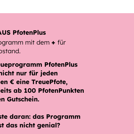
US PfotenPlus
rogramm mit dem
+
für
ostand.
eueprogramm PfotenPlus
nicht nur für jeden
en € eine TreuePfote
,
eits ab
100 PfotenPunkten
en Gutschein.
ste daran: das Programm
st das nicht genial?