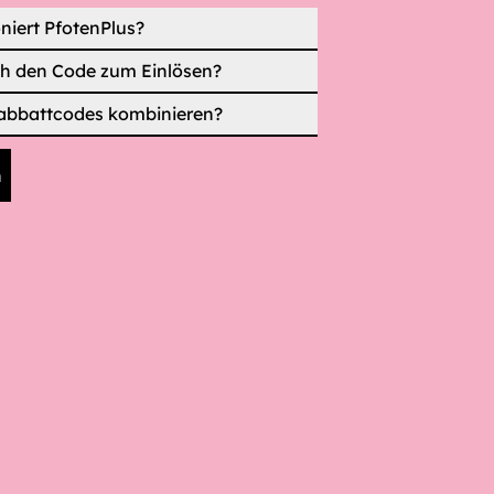
niert PfotenPlus?
ch den Code zum Einlösen?
abbattcodes kombinieren?
n