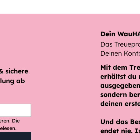
Dein WauHA
Das Treuep
Deinen Kont
Mit dem
Tr
 sichere 
erhältst du 
lung ab 
ausgegeben
sondern ber
deinen erst
Ja, ich möchte den Newsletter abonnieren. Die 
Und das Be
elesen.
endet nie. I