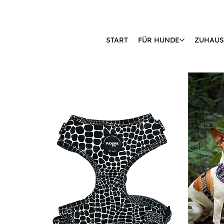
START
FÜR HUNDE
ZUHAUS
🔒 KÄUFERSCHUTZ DURCH KLARNA & PAYPAL📦 VERSAND AB 2,85 