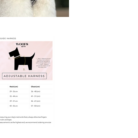
Bei Woofs & Co. werden die 
& sind immer darauf bedacht
besonders viel Komfort zu bi
Atmungsaktiv:
Komfort mit atmungsaktivem 
starken Denim-Stoff, mit atm
angenehmes Tragegefühl bei 
Allrounder:
Mit dem vollständig verstellb
Passform für jede Hunderass
individuell angepasst werden
Auch für Welpen geeignet!