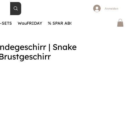
Anmelden
-SETS
WauFRIDAY
% SPAR ABOS
BLOG
Warum WauHA
ndegeschirr | Snake
 Brustgeschirr