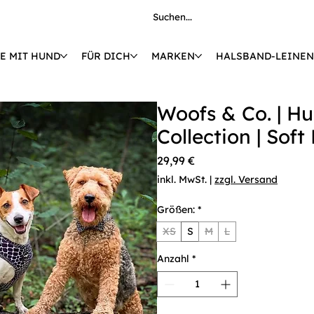
E MIT HUND
FÜR DICH
MARKEN
HALSBAND-LEINEN
€ 🚚 KOSTENLOSE LIEFERUNG AB 149 € 
Woofs & Co. | Hu
Collection | Soft
Preis
29,99 €
inkl. MwSt.
|
zzgl. Versand
Größen:
*
XS
S
M
L
Anzahl
*