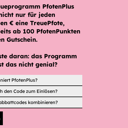
eueprogramm PfotenPlus
nicht nur für jeden
en € eine TreuePfote
,
eits ab
100 PfotenPunkten
en Gutschein.
ste daran: das Programm
st das nicht genial?
niert PfotenPlus?
ch den Code zum Einlösen?
abbattcodes kombinieren?
n