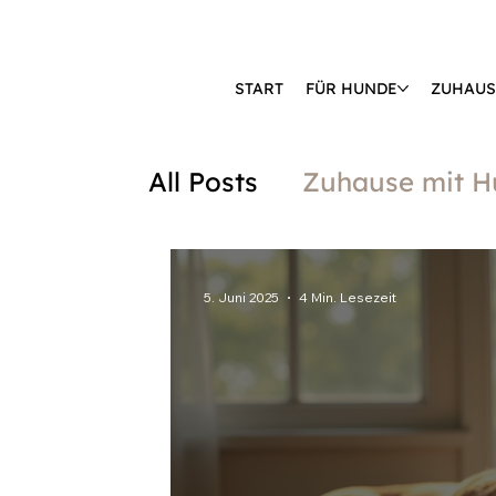
START
FÜR HUNDE
ZUHAUS
🔒 KÄUFERSCHUTZ DURCH KLARNA & PAYPAL📦 VERSAND AB 2,85 
All Posts
Zuhause mit 
5. Juni 2025
4 Min. Lesezeit