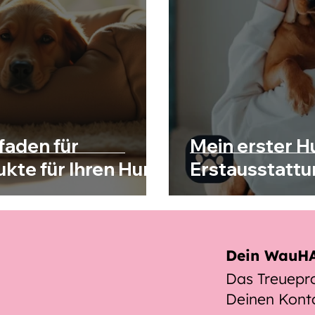
faden für
Mein erster H
kte für Ihren Hund
Erstausstattu
Dein WauHA
Das Treuep
Deinen Kont