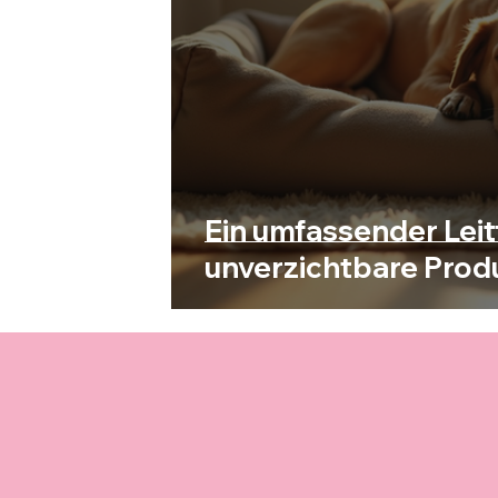
Ein umfassender Leit
unverzichtbare Produ