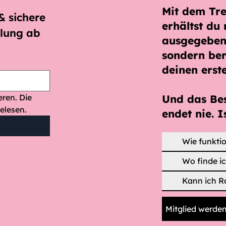
Mit dem
Tr
 sichere 
erhältst du 
lung ab 
ausgegeben
sondern ber
deinen erst
Ja, ich möchte den Newsletter abonnieren. Die 
Und das Be
elesen.
endet nie. I
Wie funktio
Wo finde i
Kann ich R
Mitglied werde