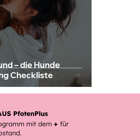
und – die Hunde
ng Checkliste
US PfotenPlus
rogramm mit dem
+
für
ostand.