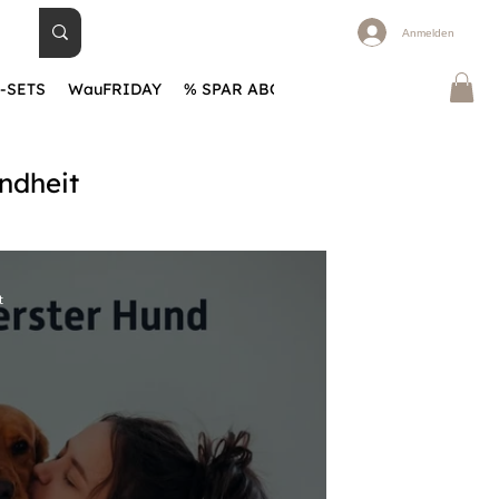
Anmelden
-SETS
WauFRIDAY
% SPAR ABOS
BLOG
Warum WauHA
ndheit
t