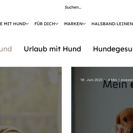
E MIT HUND
FÜR DICH
MARKEN
HALSBAND-LEINEN
€ 🚚 KOSTENLOSE LIEFERUNG AB 149 € 
Hund
Urlaub mit Hund
Hundegesu
18. Juni 2023
4 Min. Lesezei