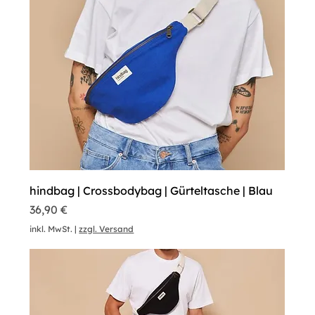
hindbag | Crossbodybag | Gürteltasche | Blau
Preis
36,90 €
inkl. MwSt.
|
zzgl. Versand