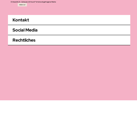
© WauHAUS - Zuhause mit Hund ® ist eine eingetragene Marke
Widerruf
Kontakt
Social Media
Rechtliches