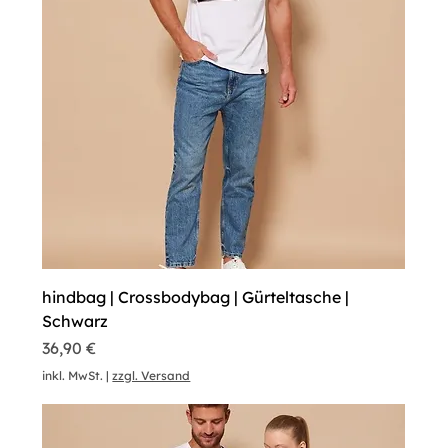
hindbag | Crossbodybag | Gürteltasche |
Schwarz
Preis
36,90 €
inkl. MwSt.
|
zzgl. Versand