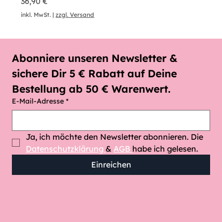
Preis
36,90 €
inkl. MwSt.
|
zzgl. Versand
Abonniere unseren Newsletter & 
sichere Dir 5 € Rabatt auf Deine 
Bestellung ab 50 € Warenwert.
E-Mail-Adresse
*
Ja, ich möchte den Newsletter abonnieren. Die 
Datenschutzklärung 
& 
AGB 
habe ich gelesen.
Einreichen