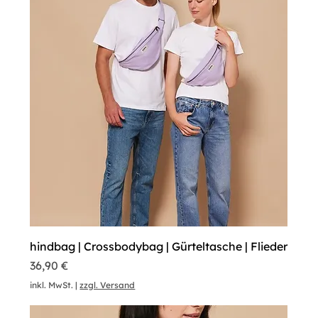
hindbag | Crossbodybag | Gürteltasche | Flieder
Preis
36,90 €
inkl. MwSt.
|
zzgl. Versand