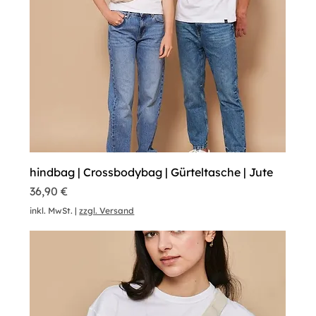
hindbag | Crossbodybag | Gürteltasche | Jute
Preis
36,90 €
inkl. MwSt.
|
zzgl. Versand