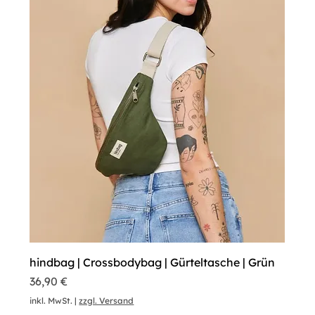
hindbag | Crossbodybag | Gürteltasche | Grün
Preis
36,90 €
inkl. MwSt.
|
zzgl. Versand