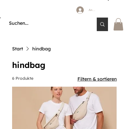
Anmelden
🔒 KÄUFERSCHUTZ DURCH KLARNA & PAYPAL📦 VERSAND AB 2,85 € 🚚 KOSTE
Start
hindbag
hindbag
6 Produkte
Filtern & sortieren